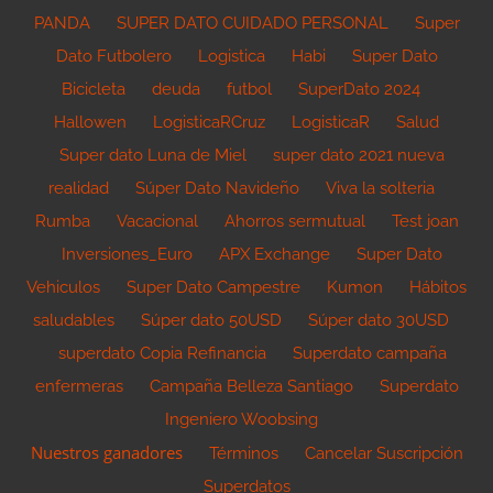
PANDA
SUPER DATO CUIDADO PERSONAL
Super
Dato Futbolero
Logistica
Habi
Super Dato
Bicicleta
deuda
futbol
SuperDato 2024
Hallowen
LogisticaRCruz
LogisticaR
Salud
Super dato Luna de Miel
super dato 2021 nueva
realidad
Súper Dato Navideño
Viva la solteria
Rumba
Vacacional
Ahorros sermutual
Test joan
Inversiones_Euro
APX Exchange
Super Dato
Vehiculos
Super Dato Campestre
Kumon
Hábitos
saludables
Súper dato 50USD
Súper dato 30USD
superdato Copia Refinancia
Superdato campaña
enfermeras
Campaña Belleza Santiago
Superdato
Ingeniero Woobsing
Nuestros ganadores
Términos
Cancelar Suscripción
Superdatos