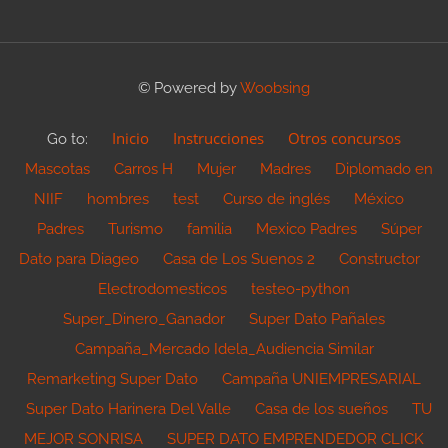
© Powered by
Woobsing
Inicio
Instrucciones
Otros concursos
Go to:
Mascotas
Carros H
Mujer
Madres
Diplomado en
NIIF
hombres
test
Curso de inglés
México
Padres
Turismo
familia
Mexico Padres
Súper
Dato para Diageo
Casa de Los Suenos 2
Constructor
Electrodomesticos
testeo-python
Super_Dinero_Ganador
Super Dato Pañales
Campaña_Mercado Idela_Audiencia Similar
Remarketing Super Dato
Campaña UNIEMPRESARIAL
Super Dato Harinera Del Valle
Casa de los sueños
TU
MEJOR SONRISA
SUPER DATO EMPRENDEDOR CLICK