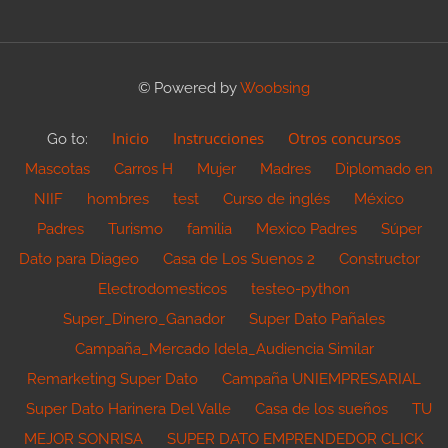
© Powered by
Woobsing
Inicio
Instrucciones
Otros concursos
Go to:
Mascotas
Carros H
Mujer
Madres
Diplomado en
NIIF
hombres
test
Curso de inglés
México
Padres
Turismo
familia
Mexico Padres
Súper
Dato para Diageo
Casa de Los Suenos 2
Constructor
Electrodomesticos
testeo-python
Super_Dinero_Ganador
Super Dato Pañales
Campaña_Mercado Idela_Audiencia Similar
Remarketing Super Dato
Campaña UNIEMPRESARIAL
Super Dato Harinera Del Valle
Casa de los sueños
TU
MEJOR SONRISA
SUPER DATO EMPRENDEDOR CLICK