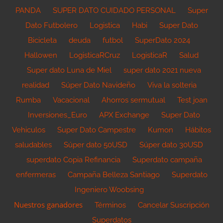
PANDA
SUPER DATO CUIDADO PERSONAL
Super
Dato Futbolero
Logistica
Habi
Super Dato
Bicicleta
deuda
futbol
SuperDato 2024
Hallowen
LogisticaRCruz
LogisticaR
Salud
Super dato Luna de Miel
super dato 2021 nueva
realidad
Súper Dato Navideño
Viva la solteria
Rumba
Vacacional
Ahorros sermutual
Test joan
Inversiones_Euro
APX Exchange
Super Dato
Vehiculos
Super Dato Campestre
Kumon
Hábitos
saludables
Súper dato 50USD
Súper dato 30USD
superdato Copia Refinancia
Superdato campaña
enfermeras
Campaña Belleza Santiago
Superdato
Ingeniero Woobsing
Nuestros ganadores
Términos
Cancelar Suscripción
Superdatos