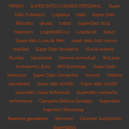
PANDA
SUPER DATO CUIDADO PERSONAL
Super
Dato Futbolero
Logistica
Habi
Super Dato
Bicicleta
deuda
futbol
SuperDato 2024
Hallowen
LogisticaRCruz
LogisticaR
Salud
Super dato Luna de Miel
super dato 2021 nueva
realidad
Súper Dato Navideño
Viva la solteria
Rumba
Vacacional
Ahorros sermutual
Test joan
Inversiones_Euro
APX Exchange
Super Dato
Vehiculos
Super Dato Campestre
Kumon
Hábitos
saludables
Súper dato 50USD
Súper dato 30USD
superdato Copia Refinancia
Superdato campaña
enfermeras
Campaña Belleza Santiago
Superdato
Ingeniero Woobsing
Nuestros ganadores
Términos
Cancelar Suscripción
Superdatos