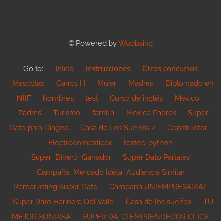
© Powered by
Woobsing
Inicio
Instrucciones
Otros concursos
Go to:
Mascotas
Carros H
Mujer
Madres
Diplomado en
NIIF
hombres
test
Curso de inglés
México
Padres
Turismo
familia
Mexico Padres
Súper
Dato para Diageo
Casa de Los Suenos 2
Constructor
Electrodomesticos
testeo-python
Super_Dinero_Ganador
Super Dato Pañales
Campaña_Mercado Idela_Audiencia Similar
Remarketing Super Dato
Campaña UNIEMPRESARIAL
Super Dato Harinera Del Valle
Casa de los sueños
TU
MEJOR SONRISA
SUPER DATO EMPRENDEDOR CLICK