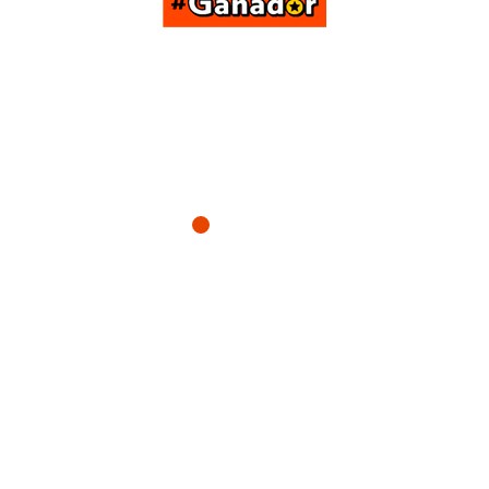
"En el superdato ganador puedes ganar con tan solo
registrarte, cada dato en una nueva oportunidad de ganar"
Gana ya!