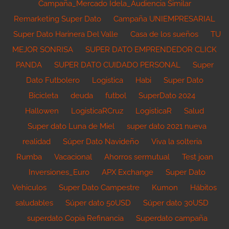
Campaña_Mercado Idela_Audiencia Similar
Remarketing Super Dato
Campaña UNIEMPRESARIAL
Super Dato Harinera Del Valle
Casa de los sueños
TU
MEJOR SONRISA
SUPER DATO EMPRENDEDOR CLICK
PANDA
SUPER DATO CUIDADO PERSONAL
Super
Dato Futbolero
Logistica
Habi
Super Dato
Bicicleta
deuda
futbol
SuperDato 2024
Hallowen
LogisticaRCruz
LogisticaR
Salud
Super dato Luna de Miel
super dato 2021 nueva
realidad
Súper Dato Navideño
Viva la solteria
Rumba
Vacacional
Ahorros sermutual
Test joan
Inversiones_Euro
APX Exchange
Super Dato
Vehiculos
Super Dato Campestre
Kumon
Hábitos
saludables
Súper dato 50USD
Súper dato 30USD
superdato Copia Refinancia
Superdato campaña