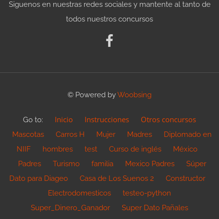
Siguenos en nuestras redes sociales y mantente al tanto de
todos nuestros concursos
© Powered by
Woobsing
Inicio
Instrucciones
Otros concursos
Go to:
Mascotas
Carros H
Mujer
Madres
Diplomado en
NIIF
hombres
test
Curso de inglés
México
Padres
Turismo
familia
Mexico Padres
Súper
Dato para Diageo
Casa de Los Suenos 2
Constructor
Electrodomesticos
testeo-python
Super_Dinero_Ganador
Super Dato Pañales